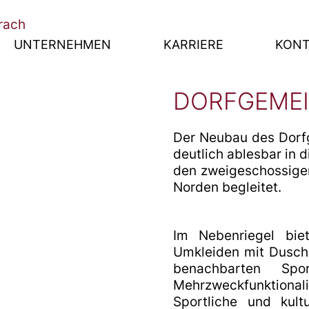
UNTERNEHMEN
KARRIERE
KON
TEN
ÜBER UNS
DORFGEME
SCHÄFTSBAUTEN
LEISTUNGEN UND SCHWERPUNKTE
Der Neubau des Dorfg
deutlich ablesbar in 
den zweigeschossigen
AUTEN
PARTNER
Norden begleitet.
D GEWERBEBAUTEN
NEWS
Im Nebenriegel bie
Umkleiden mit Dusch
benachbarten Spo
CKLUNG
Mehrzweckfunktional
Sportliche und kult