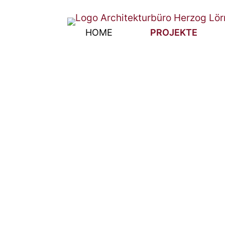
HOME
PROJEKTE
WOHNUNGSBAU
WOHN- UND GE
ÖFFENTLICHE B
INDUSTRIE- UN
PROJEKTENTWI